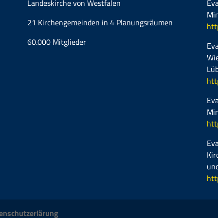
Landeskirche von Westfalen
Eva
Mi
21 Kirchengemeinden in 4 Planungsräumen
htt
60.000 Mitglieder
Eva
Wie
Lüb
htt
Eva
Mi
htt
Eva
Kir
und
htt
enschutzerlärung