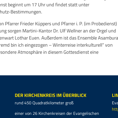
nst beginnt um 17 Uhr und findet statt unter
Schutz-Bestimmungen.
n Pfarrer Frieder Küppers und Pfarrer i. P. (im Probedienst)
ung sorgen Martini-Kantor Dr. Ulf Wellner an der Orgel und
unenwart Lothar Euen. Außerdem ist das Ensemble Asambur
remd bin ich eingezogen – Winterreise interkulturell“ von
besondere Atmosphäre in diesem Gottesdienst eine
DER KIRCHENKREIS IM ÜBERBLICK
LI
rund 450 Quadratkilometer groß
Eva
htt
einer von 26 Kirchenkreisen der Evangelischen