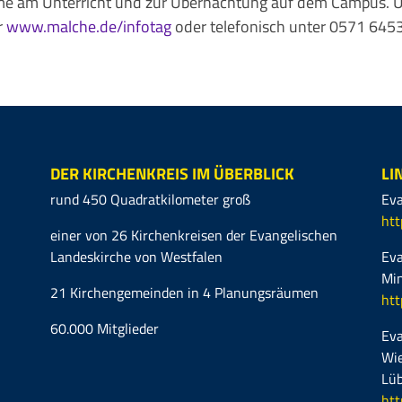
ahme am Unterricht und zur Übernachtung auf dem Campus.
r
www.malche.de/infotag
oder telefonisch unter 0571 645
DER KIRCHENKREIS IM ÜBERBLICK
LI
rund 450 Quadratkilometer groß
Eva
htt
einer von 26 Kirchenkreisen der Evangelischen
Landeskirche von Westfalen
Eva
Mi
21 Kirchengemeinden in 4 Planungsräumen
htt
60.000 Mitglieder
Eva
Wie
Lüb
htt