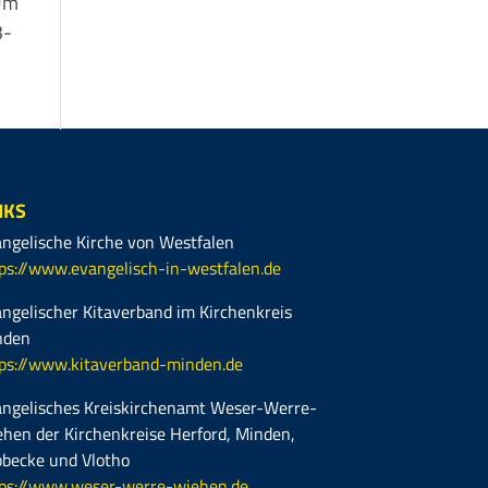
 Um
3-
NKS
ngelische Kirche von Westfalen
ps://www.evangelisch-in-westfalen.de
ngelischer Kitaverband im Kirchenkreis
nden
ps://www.kitaverband-minden.de
ngelisches Kreiskirchenamt Weser-Werre-
hen der Kirchenkreise Herford, Minden,
becke und Vlotho
ps://www.weser-werre-wiehen.de