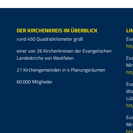
DER KIRCHENKREIS IM ÜBERBLICK
LI
rund 450 Quadratkilometer groß
Eva
htt
einer von 26 Kirchenkreisen der Evangelischen
Landeskirche von Westfalen
Eva
Mi
21 Kirchengemeinden in 4 Planungsräumen
htt
60.000 Mitglieder
Eva
Wie
Lüb
htt
Eva
Mi
htt