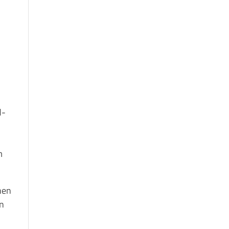
en.
d-
m
hen
en