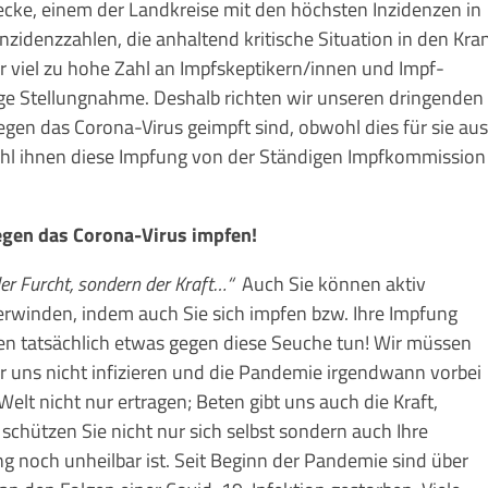
ke, einem der Landkreise mit den höchs­ten Inzidenzen in
zidenzzahlen, die anhaltend kri­tische Situation in den Kra
iel zu hohe Zahl an Impf­­skep­ti­kern/in­nen und Impf­
ge Stellung­nahme. Deshalb richten wir unseren dringenden
egen das Corona-Virus geimpft sind, obwohl dies für sie au
wohl ihnen diese Impfung von der Stän­di­gen Impfkommission
gegen das Corona-Virus impfen!
er Furcht, sondern der Kraft…“
Auch Sie können aktiv
rwinden, indem auch Sie sich impfen bzw. Ihre Impfung
en tat­säch­lich etwas gegen diese Seuche tun! Wir müssen
ir uns nicht infi­zie­ren und die Pandemie irgendwann vorbei
 Welt nicht nur ertragen; Beten gibt uns auch die Kraft,
schützen Sie nicht nur sich selbst sondern auch Ihre
ng noch unheilbar ist. Seit Beginn der Pandemie sind über