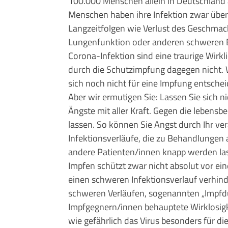
100.000 Menschen allein in Deutschland a
Menschen haben ihre Infektion zwar überl
Langzeitfolgen wie Verlust des Ge­schma
Lungenfun­ktion oder anderen schwer­en B
Corona-Infek­tion sind eine traurige Wirk­­
durch die Schutzimpfung da­ge­gen nicht. 
sich noch nicht für eine Impfung entsche
Aber wir ermutigen Sie: Lassen Sie sich 
Ängste mit aller Kraft. Gegen die le­bens­
lassen. So können Sie Angst durch Ihr v
Infektionsver­läufe, die zu Behandlungen 
andere Patienten/innen knapp werden las
Impfen schützt zwar nicht absolut vor ein
einen schweren Infek­tions­­verlauf verhin
schwe­ren Verläufen, soge­nann­ten „Impf
Impfgegnern/innen be­haup­tete Wirk­losig
wie gefährlich das Virus besonders für di