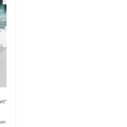
it.“
hen