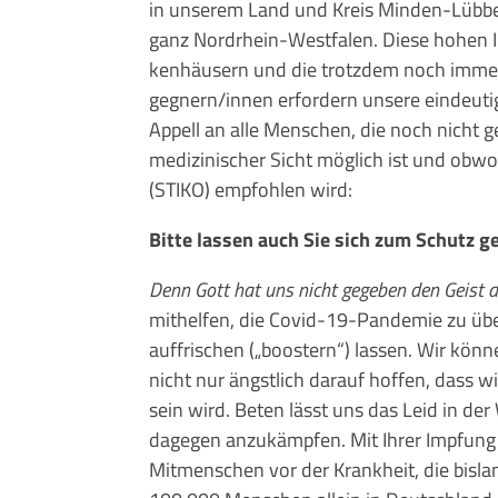
in unserem Land und Kreis Minden-Lübbec
ganz Nordrhein-West­falen. Diese hohen In
ken­häu­sern und die trotzdem noch immer v
gegnern/innen er­fordern unsere eindeuti
Appell an alle Menschen, die noch nicht g
me­di­zinischer Sicht mög­lich ist und ob
(STIKO) empfohlen wird:
Bitte lassen auch Sie sich zum Schutz 
Denn Gott hat uns nicht gegeben den Geist d
mithelfen, die Covid-19-Pandemie zu übe
auffrischen („boostern“) lassen. Wir könn
nicht nur ängstlich darauf hoffen, dass w
sein wird. Beten lässt uns das Leid in der
dagegen anzukämpfen. Mit Ih­rer Impfung 
Mitmenschen vor der Krank­heit, die bisla