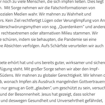
noch zu vie­le Menschen, die sich impfen ließen. Dies liegt
. Mit Sorge nehmen wir die Falschinformationen von
so­zialen Medien wahr. Wir mahnen zu Wahrheit und
kurs. Kein Ziel rechtfertigt Lügen oder Verunglimpfung von A
 Verschwörungsmythen von sog. „Quer­den­kern“ und ande­r
m rechtsextremen oder alter­nativen Milieu stammen. Wir
te schüren, indem sie behaupten, die Pandemie sei eine
Absichten ver­folgen. Aufs Schärfste verurteilen wir auch
ete erhört hat und uns bereits guter, wirksa­mer und sicher
fü­gung steht. Mit großer Sorge sehen wir aber den Impf­
 Südens. Wir mahnen zu globaler Ge­rech­tigkeit. Wir lehnen 
b, wonach Impfen als Aus­druck man­­gelnden Gottvertrauen
nur genug an Gott „glauben“, um geschützt zu sein, versuc
 und der Besonnenheit. Jesus hat gezeigt, dass sol­cher
t und deswegen Gesundheit und Unversehrtheit gefährdet,