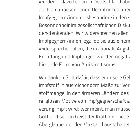
werden – dazu fehlen in Deutschland aber 
auch an unbesonnenen Desinformationen
Impfgegnern/innen insbesondere in den 
Besonnenheit im gesell­schaft­li­chen Dis­
dersdenkenden. Wir wider­sprechen allen
Impf­geg­nern/innen, egal ob sie aus eine
widersprechen allen, die irrationale Ängs
Erfindung und Impfungen würden negative 
hier jede Form von Antisemitismus.
Wir danken Gott dafür, dass er unsere Geb
Impf­stoff in ausreichendem Maße zur Ver­
stoffmangel in den är­me­­ren Ländern des
religiösen Motive von Impfgegnerschaft a
verunglimpft wird; wer meint, man müsse 
Gott und seinen Geist der Kraft, der Liebe
Aberglaube, der den Verstand ausschalte