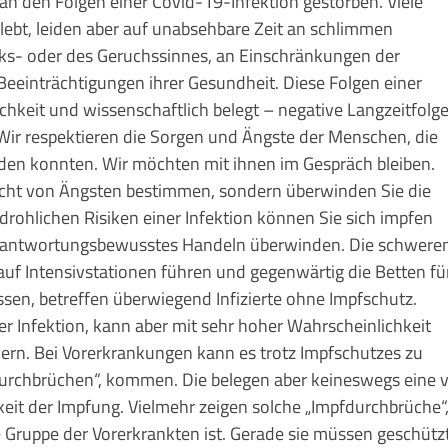
n den Folgen einer Covid-19-Infek­tion gestorben. Viele
ebt, leiden aber auf unab­seh­bare Zeit an schlimmen
cks- oder des Geruchssinnes, an Einschränkungen der
e­einträchtigungen ihrer Gesundheit. Diese Folgen einer
­lichkeit und wissenschaftlich belegt – negative Langzeit­fol­g
Wir respektieren die Sorgen und Ängste der Men­­schen, die
iden konnten. Wir möchten mit ihnen im Gespräch bleiben.
nicht von Ängs­ten bestimmen, sondern überwinden Sie die
bedroh­lichen Risiken einer Infektion können Sie sich impfen
erantwor­tungs­bewusstes Handeln überwinden. Die schwere
auf Intensivstationen führen und ge­gen­wärtig die Betten fü
sen, betreffen überwiegend Infizierte ohne Impfschutz.
er Infektion, kann aber mit sehr hoher Wahrscheinlichkeit
dern. Bei Vor­er­kran­kungen kann es trotz Impfschutzes zu
durch­brü­chen“, kommen. Die belegen aber keineswegs eine 
keit der Impfung. Vielmehr zei­gen solche „Impfdurchbrüche“
e Grup­pe der Vorerkrankten ist. Gerade sie müssen geschütz