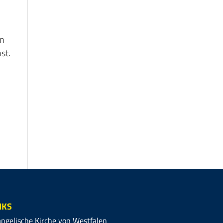
in
st.
n!
NKS
ngelische Kirche von Westfalen