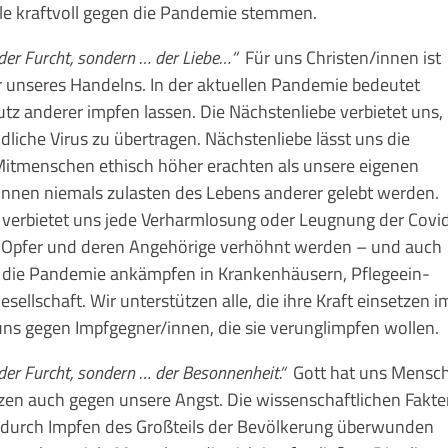
lle kraftvoll gegen die Pandemie stemmen.
der Furcht, sondern … der Liebe…“
Für uns Christen/innen ist
r unseres Handelns. In der aktuellen Pandemie bedeutet
z anderer imp­fen lassen. Die Nächstenliebe verbietet uns,
liche Virus zu über­tragen. Nächstenliebe lässt uns die
it­menschen ethisch höher erachten als unsere eigenen
en/in­nen niemals zulasten des Lebens anderer gelebt werd
s jede Verharmlosung oder Leugnung der Covi
Opfer und deren Angehörige verhöhnt werden – und auch
 die Pandemie an­kämp­­fen in Kranken­häusern, Pflege­ein­
esellschaft. Wir unter­stützen alle, die ihre Kraft einsetzen i
ns gegen Impf­gegner/innen, die sie verunglimpfen wollen.
der Furcht, sondern … der Besonnenheit.“
Gott hat uns Mensc
zen auch gegen unsere Angst. Die wissenschaftlichen Fakt
durch Impfen des Groß­­­teils der Bevölkerung überwunden