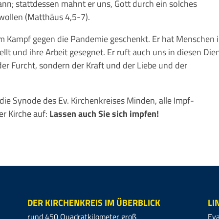
nn; statt­des­sen mahnt er uns, Gott durch ein solches
 wollen (Matthäus 4,5-7).
 Kampf gegen die Pan­demie geschenkt. Er hat Men­­­schen 
lt und ihre Arbeit gesegnet. Er ruft auch uns in diesen Dien
der Furcht, sondern der Kraft und der Liebe und der
 die Synode des Ev. Kirchenkreises Minden, alle Impf­
er Kirche auf:
Lassen auch Sie sich impfe
DER KIRCHENKREIS IM ÜBERBLICK
LI
rund 450 Quadratkilometer groß
Eva