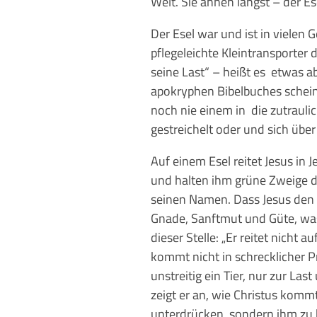
Welt. Sie ahnen längst – der Es
Der Esel war und ist in vielen
pflegeleichte Kleintransporter 
seine Last“ – heißt es etwas abf
apokryphen Bibelbuches scheint 
noch nie einem in die zutrauli
gestreichelt oder und sich übe
Auf einem Esel reitet Jesus in
und halten ihm grüne Zweige d
seinen Namen. Dass Jesus den Es
Gnade, Sanftmut und Güte, was 
dieser Stelle: „Er reitet nicht a
kommt nicht in schrecklicher P
unstreitig ein Tier, nur zur La
zeigt er an, wie Christus kom
unterdrücken, sondern ihm zu h