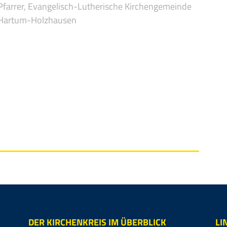
Pfarrer, Evangelisch-Lutherische Kirchengemeinde
Hartum-Holzhausen
DER KIRCHENKREIS IM ÜBERBLICK
LI