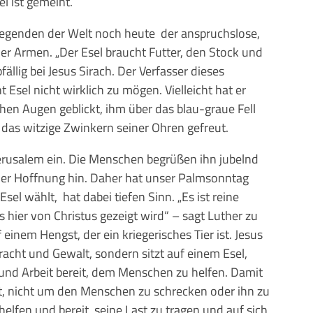
el ist gemeint.
 Gegenden der Welt noch heute der anspruchslose,
der Armen. „Der Esel braucht Futter, den Stock und
ällig bei Jesus Sirach. Der Verfasser dieses
Esel nicht wirklich zu mögen. Vielleicht hat er
chen Augen geblickt, ihm über das blau-graue Fell
r das witzige Zwinkern seiner Ohren gefreut.
 Jerusalem ein. Die Menschen begrüßen ihn jubelnd
er Hoffnung hin. Daher hat unser Palmsonntag
el wählt, hat dabei tiefen Sinn. „Es ist reine
hier von Christus gezeigt wird“ – sagt Luther zu
uf einem Hengst, der ein kriegerisches Tier ist. Jesus
racht und Gewalt, sondern sitzt auf einem Esel,
st und Arbeit bereit, dem Menschen zu helfen. Damit
mt, nicht um den Menschen zu schrecken oder ihn zu
elfen und bereit, seine Last zu tragen und auf sich