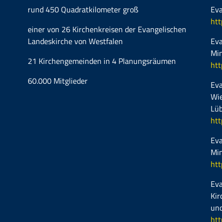
rund 450 Quadratkilometer groß
Eva
htt
einer von 26 Kirchenkreisen der Evangelischen
Landeskirche von Westfalen
Eva
Mi
21 Kirchengemeinden in 4 Planungsräumen
htt
60.000 Mitglieder
Eva
Wie
Lüb
htt
Eva
Mi
htt
Eva
Kir
und
htt