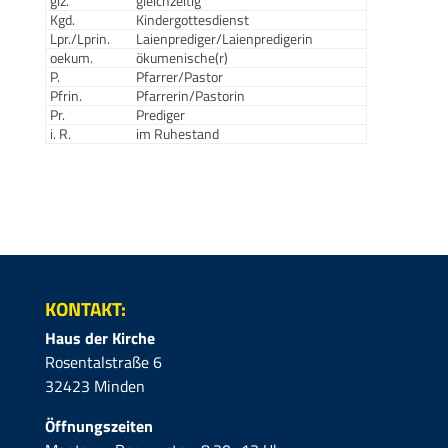
glz.
gleichzeitig
Kgd.
Kindergottesdienst
Lpr./Lprin.
Laienprediger/Laienpredigerin
oekum.
ökumenische(r)
P.
Pfarrer/Pastor
Pfrin.
Pfarrerin/Pastorin
Pr.
Prediger
i. R.
im Ruhestand
KONTAKT:
Haus der Kirche
Rosentalstraße 6
32423 Minden
Öffnungszeiten