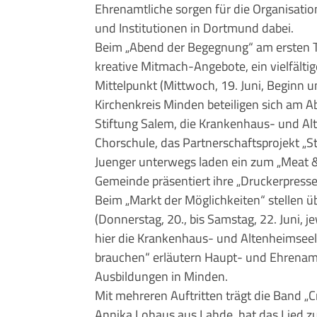
Ehrenamtliche sorgen für die Organisati
und Institutionen in Dortmund dabei.
Beim „Abend der Begegnung“ am ersten T
kreative Mitmach-Angebote, ein vielfält
Mittelpunkt (Mittwoch, 19. Juni, Beginn
Kirchenkreis Minden beteiligen sich am 
Stiftung Salem, die Krankenhaus- und Al
Chorschule, das Partnerschaftsprojekt „S
Juenger unterwegs laden ein zum „Meat & 
Gemeinde präsentiert ihre „Druckerpresse 
Beim „Markt der Möglichkeiten“ stellen üb
(Donnerstag, 20., bis Samstag, 22. Juni, 
hier die Krankenhaus- und Altenheimsee
brauchen“ erläutern Haupt- und Ehrenamt
Ausbildungen in Minden.
Mit mehreren Auftritten trägt die Band „C
Annika Lohaus aus Lahde, hat das Lied zu