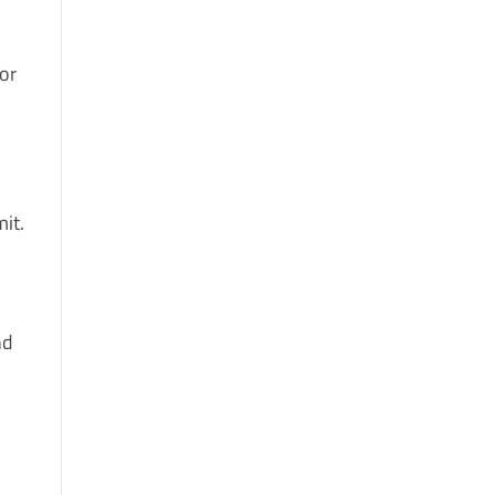
or
it.
nd
.