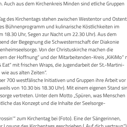
on. Auch aus dem Kirchenkreis Minden sind etliche Gruppen
ag des Kirchentags stehen zwischen Westentor und Ostent
iges Bühnenprogramm und kulinarische Köstlichkeiten im
 um 18.30 Uhr, Segen zur Nacht um 22.30 Uhr). Aus dem
Abend der Begegnung die Schwesternschaft der Diakonie
tenheimseelsorge. Von der Christuskirche machen die
tern der Hoffnung“ und der Mitarbeitenden-Kreis „KiKiMo“ m
Eat“ mit frischen Wraps, die Jugendarbeit der St.-Martini-
wie aus alten Zeiten“.
er 700 westfälische Initiativen und Gruppen ihre Arbeit vor
jeweils von 10.30 bis 18.30 Uhr). Mit einem eigenen Stand si
lsorge vertreten. Unter dem Motto „Spüren, was Menschen
liche das Konzept und die Inhalte der Seelsorge-
rossin‘“ zum Kirchentag bei (Foto). Eine der Sängerinnen,
r Losung des Kirchentags geschrieben („Auf dich vertraun“)