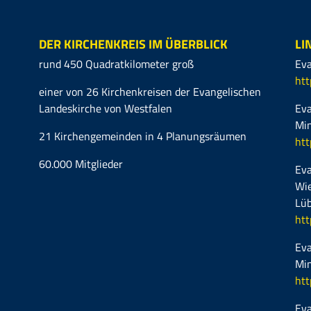
DER KIRCHENKREIS IM ÜBERBLICK
LI
rund 450 Quadratkilometer groß
Eva
htt
einer von 26 Kirchenkreisen der Evangelischen
Landeskirche von Westfalen
Eva
Mi
21 Kirchengemeinden in 4 Planungsräumen
htt
60.000 Mitglieder
Eva
Wie
Lüb
htt
Eva
Mi
htt
Eva