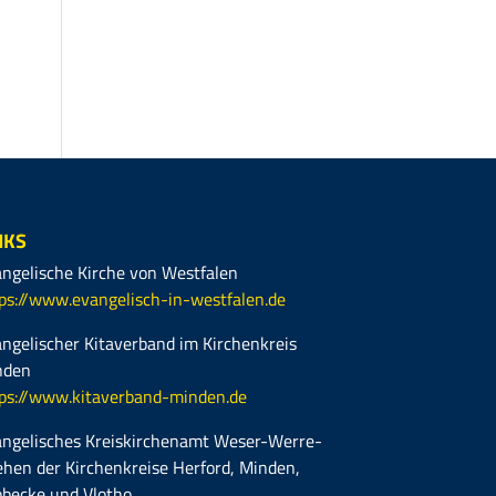
NKS
ngelische Kirche von Westfalen
ps://www.evangelisch-in-westfalen.de
ngelischer Kitaverband im Kirchenkreis
nden
ps://www.kitaverband-minden.de
ngelisches Kreiskirchenamt Weser-Werre-
hen der Kirchenkreise Herford, Minden,
becke und Vlotho