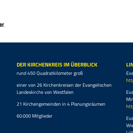
er
DER KIRCHENKREIS IM ÜBERBLICK
LI
rund 450 Quadratkilometer groß
Eva
htt
einer von 26 Kirchenkreisen der Evangelischen
Landeskirche von Westfalen
Eva
Mi
21 Kirchengemeinden in 4 Planungsräumen
htt
60.000 Mitglieder
Eva
Wie
Lüb