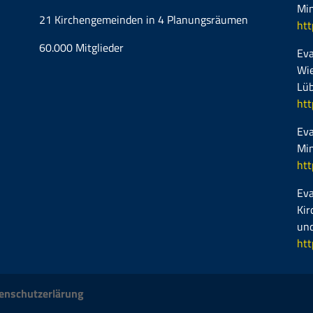
Mi
21 Kirchengemeinden in 4 Planungsräumen
htt
60.000 Mitglieder
Eva
Wie
Lüb
htt
Eva
Mi
htt
Eva
Kir
und
htt
enschutzerlärung