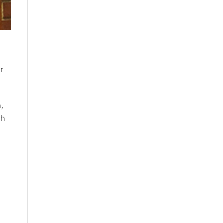
r
,
ch
u