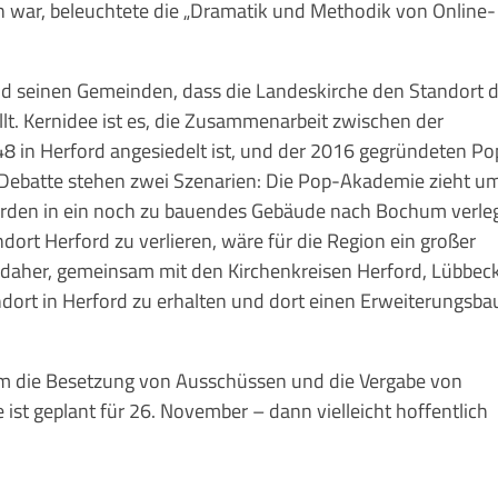
 war, beleuchtete die „Dramatik und Methodik von Online-
nd seinen Gemeinden, dass die Landeskirche den Standort 
llt. Kernidee ist es, die Zusammenarbeit zwischen der
48 in Herford angesiedelt ist, und der 2016 gegründeten Po
r Debatte stehen zwei Szenarien: Die Pop-Akademie zieht u
rden in ein noch zu bauendes Gebäude nach Bochum verleg
ort Herford zu verlieren, wäre für die Region ein großer
ch daher, gemeinsam mit den Kirchenkreisen Herford, Lübbec
dort in Herford zu erhalten und dort einen Erweiterungsba
um die Besetzung von Ausschüssen und die Vergabe von
ist geplant für 26. November – dann vielleicht hoffentlich