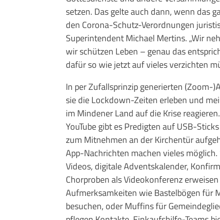
setzen. Das gelte auch dann, wenn das ga
den Corona-Schutz-Verordnungen juristis
Superintendent Michael Mertins. „Wir neh
wir schützen Leben – genau das entspric
dafür so wie jetzt auf vieles verzichten m
In per Zufallsprinzip generierten (Zoom-
sie die Lockdown-Zeiten erleben und meist
im Mindener Land auf die Krise reagieren
YouTube gibt es Predigten auf USB-Sticks
zum Mitnehmen an der Kirchentür aufgehä
App-Nachrichten machen vieles möglich.
Videos, digitale Adventskalender, Konfi
Chorproben als Videokonferenz erweisen 
Aufmerksamkeiten wie Bastelbögen für M
besuchen, oder Muffins für Gemeindeglied
pflegen Kontakte. Einkaufshilfe-Teams b