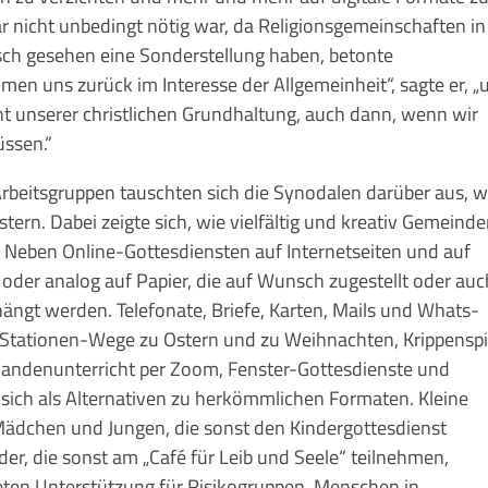
r nicht unbedingt nötig war, da Religionsgemeinschaften in
ch gesehen eine Sonderstellung haben, betonte
men uns zurück im Interesse der Allgemeinheit“, sagte er, „
ht unserer christlichen Grundhaltung, auch dann, wenn wir
üssen.“
)Arbeitsgruppen tauschten sich die Synodalen darüber aus, w
ern. Dabei zeigte sich, wie vielfältig und kreativ Gemeind
. Neben Online-Gottesdiensten auf Internetseiten und auf
 oder analog auf Papier, die auf Wunsch zugestellt oder auc
ngt werden. Telefonate, Briefe, Karten, Mails und Whats-
 Stationen-Wege zu Ostern und zu Weihnachten, Krippenspi
rmandenunterricht per Zoom, Fenster-Gottesdienste und
sich als Alternativen zu herkömmlichen Formaten. Kleine
ädchen und Jungen, die sonst den Kindergottesdienst
er, die sonst am „Café für Leib und Seele“ teilnehmen,
ieten Unterstützung für Risikogruppen, Menschen in