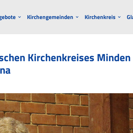
gebote
Kirchengemeinden
Kirchenkreis
Gl
schen Kirchenkreises Minden
ona