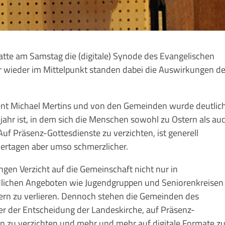
atte am Samstag die (digitale) Synode des Evangelischen
r wieder im Mittelpunkt standen dabei die Auswirkungen de
ent Michael Mertins und von den Gemeinden wurde deutlich
jahr ist, in dem sich die Menschen sowohl zu Ostern als au
f Präsenz-Gottesdienste zu verzichten, ist generell
iertagen aber umso schmerzlicher.
ngen Verzicht auf die Gemeinschaft nicht nur in
dlichen Angeboten wie Jugendgruppen und Seniorenkreisen
ern zu verlieren. Dennoch stehen die Gemeinden des
er der Entscheidung der Landeskirche, auf Präsenz-
 zu verzichten und mehr und mehr auf digitale Formate z