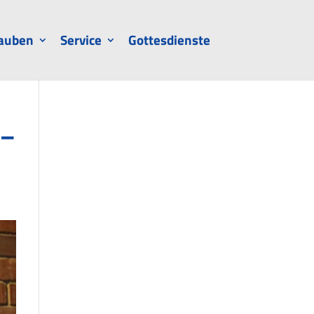
auben
Service
Gottesdienste
 –