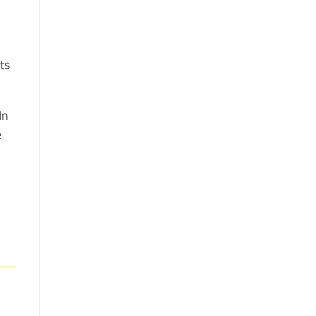
ts
In
e