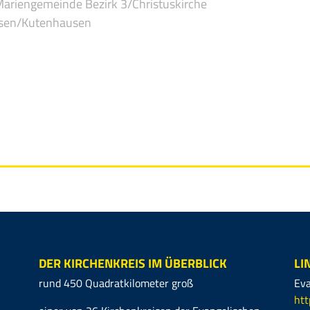
 Mariengemeinde Bezirk 3/Christuskirche
sen/Kutenhausen
DER KIRCHENKREIS IM ÜBERBLICK
LI
rund 450 Quadratkilometer groß
Eva
htt