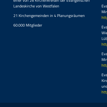
einer von 26 Kirchenkreisen der Evangelischen
Landeskirche von Westfalen
Eva
Mi
21 Kirchengemeinden in 4 Planungsräumen
htt
60.000 Mitglieder
Eva
Wie
Lüb
htt
Eva
Mi
htt
Eva
Kir
und
htt