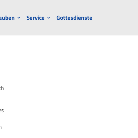
auben
Service
Gottesdienste
ch
es
n