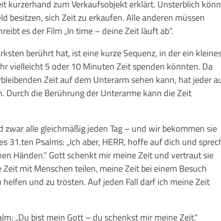
t kurzerhand zum Verkaufsobjekt erklärt. Unsterblich kön
eld besitzen, sich Zeit zu erkaufen. Alle anderen müssen
ibt es der Film „In time – deine Zeit läuft ab“.
ksten berührt hat, ist eine kurze Sequenz, in der ein kleine
ihr vielleicht 5 oder 10 Minuten Zeit spenden könnten. Da
erbleibenden Zeit auf dem Unterarm sehen kann, hat jeder a
n. Durch die Berührung der Unterarme kann die Zeit
und zwar alle gleichmäßig jeden Tag – und wir bekommen sie
s 31.ten Psalms: „Ich aber, HERR, hoffe auf dich und sprec
inen Händen.“ Gott schenkt mir meine Zeit und vertraut sie
 Zeit mit Menschen teilen, meine Zeit bei einem Besuch
helfen und zu trösten. Auf jeden Fall darf ich meine Zeit
lm: „Du bist mein Gott – du schenkst mir meine Zeit.“